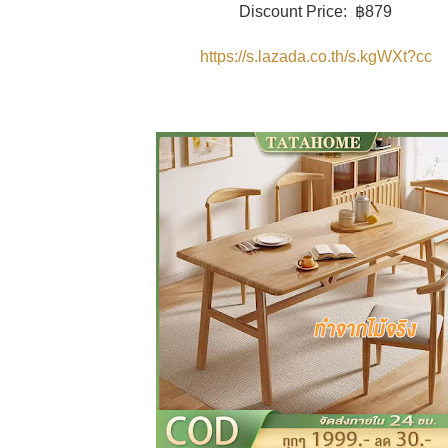
Discount Price: ฿879
https://s.lazada.co.th/s.kgWXt?cc