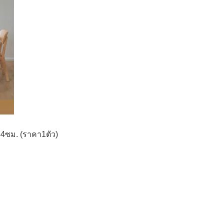
44ซม. (ราคา1ตัว)