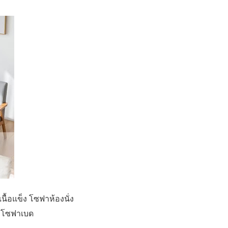
นื้อแข็ง โซฟาห้องนั่ง
อล โซฟาเบด